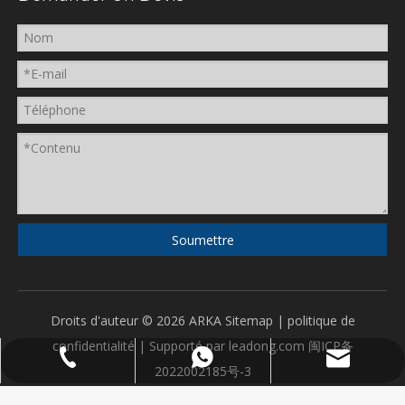
Soumettre
Droits d'auteur ©
2026
ARKA
Sitemap
|
politique de
confidentialité
| Supporté par
leadong.com
闽ICP备
tina@arthasplastic.com
86 591 13055284768
86 591 13055284768
2022002185号-3