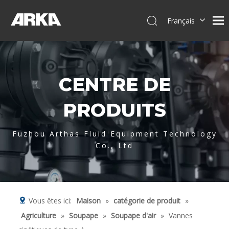
Français
English
简体中文
العربية
CENTRE DE
Pусский
Español
PRODUITS
Português
Deutsch
Fuzhou Arthas Fluid Equipment Technology
Italiano
Co., Ltd
Tiếng Việt
Vous êtes ici:
Maison
»
catégorie de produit
»
Agriculture
»
Soupape
»
Soupape d'air
»
Vannes