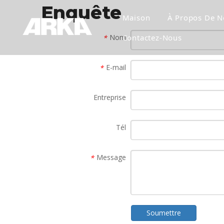
Enquête
Maison
À Propos De N
Nom
Contactez-Nous
*
E-mail
*
Entreprise
Tél
Message
*
Soumettre