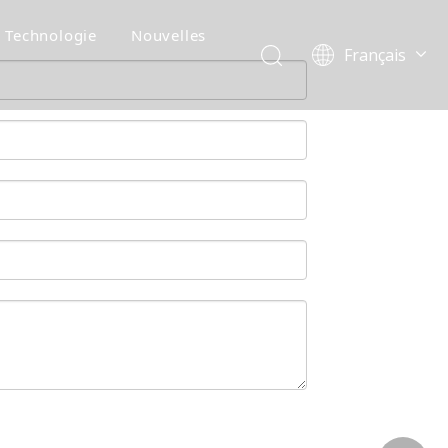
Technologie
Nouvelles
Français
English
简体中文
العربية
Pусский
Español
Português
Deutsch
Italiano
Tiếng Việt