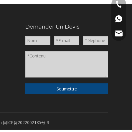
86 591 
86 591 
Demander Un Devis
tina@art
Soumettre
m
闽ICP备2022002185号-3