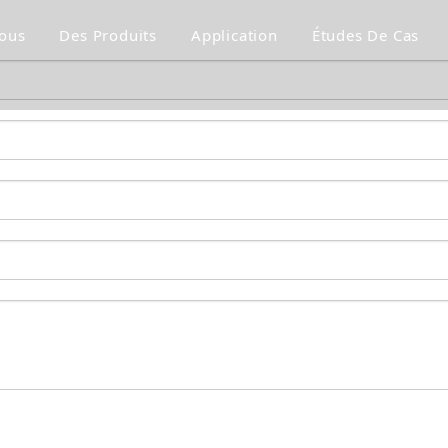
ous
Des Produits
Application
Études De Cas