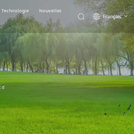
Technologie
Nouvelles
Français
English
简体中文
العربية
Pусский
Español
Português
Deutsch
Italiano
td
Tiếng Việt